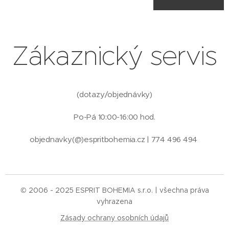
informač
variantu)
Kč / 21
ní e-mail
vychází
Kč
s
10 x
měsíčně
doklade
ročně + 4
Zákaznický servis
(samosta
m
x ročně
tné
speciál
vydání
(Hvězdič
69,90 Kč)
(dotazy/objednávky)
ka
doručení
speciál)
zdarma
Po-Pá 10:00-16:00 hod.
dle
vychází
ročních
objednavky(@)espritbohemia.cz | 774 496 494
nově 4 x
období
ročně
(níže
(podle
zvolte 14
ročních
© 2006 - 2025 ESPRIT BOHEMIA s.r.o. | všechna práva
vydání -
období)
vyhrazena
pro tuto
zasílán
Zásady ochrany osobních údajů
variantu)
tiskovou