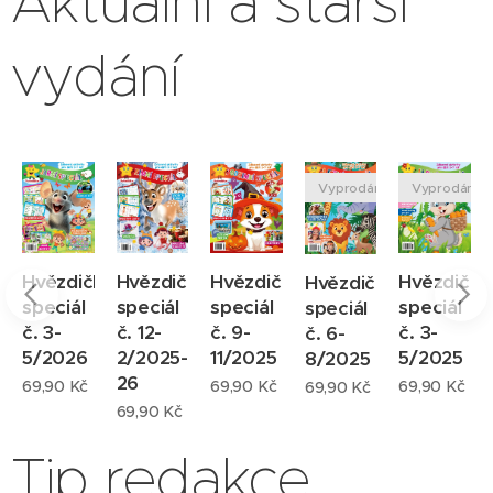
Aktuální a starší
doručení.
vychází 4
vydání
x ročně
(podle
ročních
období)
Vyprodáno
Vyprodáno
jako
speciál
časopisu
Hvězdička
Hvězdička
Hvězdičk
Hvězdička
Hvězdička
Hvězdička
ka
speciál
speciál
speciál
speciál
speciál
a
č. 3-
č. 12-
č. 9-
č. 3-
č. 6-
(vychází
5/2026
2/2025-
11/2025
5/2025
8/2025
10 x
26
69,90
Kč
69,90
Kč
69,90
Kč
69,90
Kč
ročně)
69,90
Kč
zasílán
Tip redakce
tiskovou
zásilkou