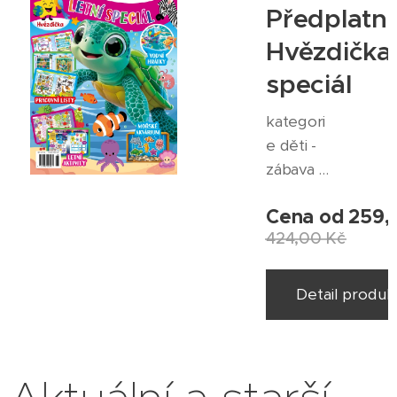
Předplatn
Hvězdička
speciál
kategori
e děti -
zábava +
vzdělává
Cena od
259,
ní cena
424,00
Kč
ročního
předplat
ného po
Detail produk
slevě 259
Kč běžná
cena 424
Kč vč.