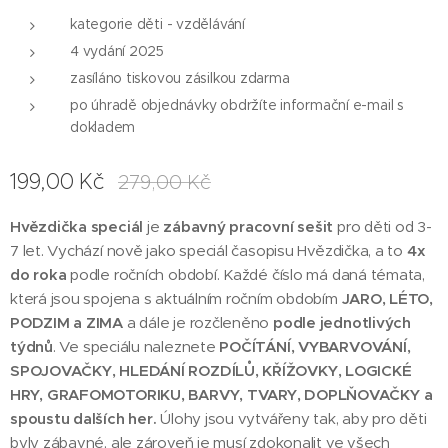
kategorie děti - vzdělávání
4 vydání 2025
zasíláno tiskovou zásilkou zdarma
po úhradě objednávky obdržíte informační e-mail s
dokladem
199,00
Kč
279,00
Kč
Hvězdička speciál
je
zábavný pracovní sešit
pro děti od 3-
7 let. Vychází nově jako speciál časopisu Hvězdička, a to
4x
do roka
podle ročních období. Každé číslo má daná témata,
která jsou spojena s aktuálním ročním obdobím
JARO, LÉTO,
PODZIM a ZIMA
a dále je rozčleněno
podle jednotlivých
týdnů
. Ve speciálu naleznete
POČÍTÁNÍ, VYBARVOVÁNÍ,
SPOJOVAČKY, HLEDÁNÍ ROZDÍLŮ, KŘÍŽOVKY, LOGICKÉ
HRY, GRAFOMOTORIKU, BARVY, TVARY, DOPLŇOVAČKY a
spoustu dalších her.
Úlohy jsou vytvářeny tak, aby pro děti
byly zábavné, ale zároveň je musí zdokonalit ve všech