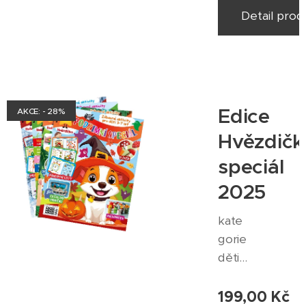
ní
Detail prod
2025
zasílá
no
tisko
vou
Edice
AKCE: - 28%
zásilk
ou
Hvězdičk
zdar
speciál
ma
2025
po
úhra
kate
dě
gorie
obje
děti -
dnáv
vzdě
ky
láván
199,00
Kč
obdr