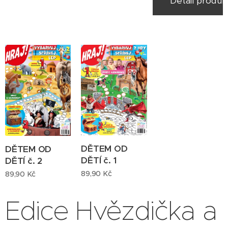
Detail produk
zásilkou
zdarma
po
úhradě
objednáv
ky
obdržíte
informač
ní e-mail
s
doklade
DĚTEM OD
DĚTEM OD
DĚTÍ č. 1
m
DĚTÍ č. 2
89,90
Kč
89,90
Kč
Edice Hvězdička a