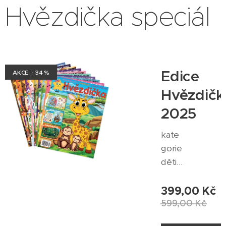
Hvězdička speciál
Edice
AKCE: - 34 %
Hvězdičk
2025
kate
gorie
děti -
vzdě
láván
399,00
Kč
í 10
599,00
Kč
vydá