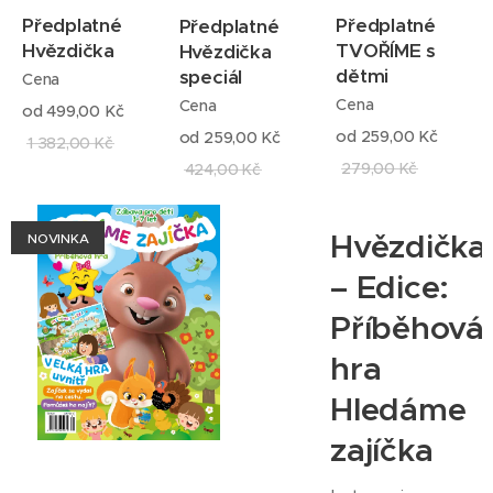
Předplatné
Předplatné
Předplatné
Hvězdička
TVOŘÍME s
Hvězdička
dětmi
speciál
Cena
Cena
Cena
od
499,00
Kč
od
259,00
Kč
od
259,00
Kč
1 382,00
Kč
279,00
Kč
424,00
Kč
Hvězdička
NOVINKA
– Edice:
Příběhová
hra
Hledáme
zajíčka