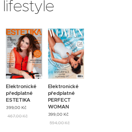
lifestyle
objednáv
ky
obdržíte
informač
ní e-mail
s
doklade
m
Elektronické
Elektronické
předplatné
předplatné
ESTETIKA
PERFECT
WOMAN
399,00
Kč
399,00
Kč
467,00
Kč
594,00
Kč