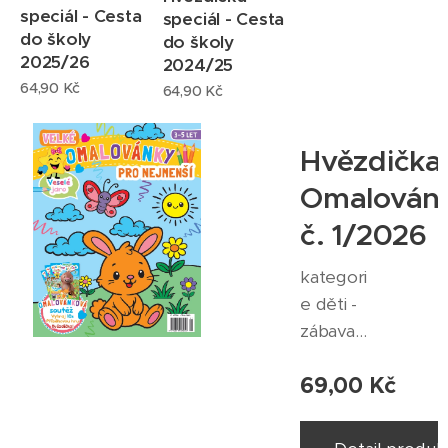
doklade
speciál - Cesta
speciál - Cesta
do školy
m
do školy
2025/26
2024/25
64,90
Kč
64,90
Kč
Hvězdička
Omalován
č. 1/2026
kategori
e děti -
zábava
vydání č.
69,00
Kč
1/26
zasílán
tiskovou