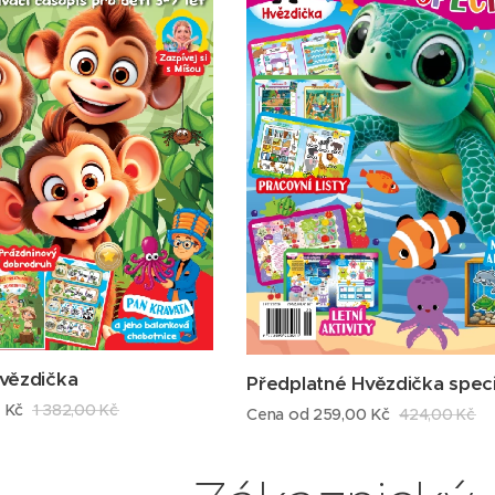
vězdička
Předplatné Hvězdička speci
0
Kč
1 382,00
Kč
Cena od
259,00
Kč
424,00
Kč