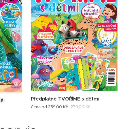
Předplatné TVOŘÍME s dětmi
ál
Cena od
259,00
Kč
279,00
Kč