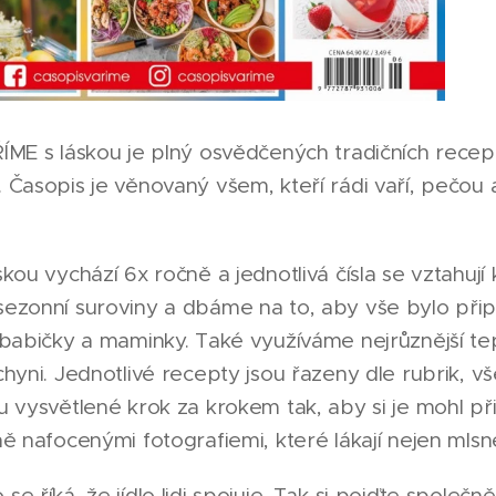
ÍME s láskou je plný osvědčených tradičních recep
Časopis je věnovaný všem, kteří rádi vaří, pečou a
kou vychází 6x ročně a jednotlivá čísla se vztahuj
ezonní suroviny a dbáme na to, aby vše bylo připra
 babičky a maminky. Také využíváme nejrůznější t
hyni. Jednotlivé recepty jsou řazeny dle rubrik, v
 vysvětlené krok za krokem tak, aby si je mohl při
ě nafocenými fotografiemi, které lákají nejen mlsn
e říká, že jídlo lidi spojuje. Tak si pojďte společn