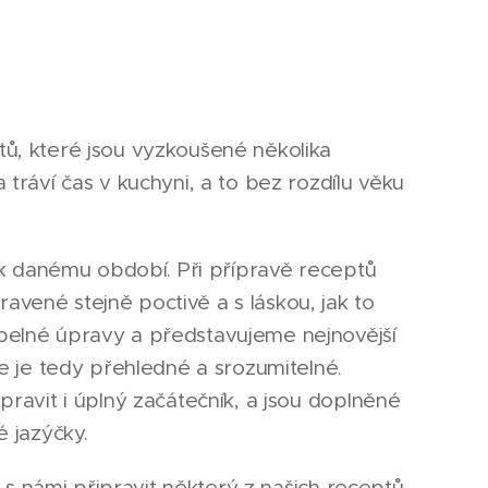
tů, které jsou vyzkoušené několika
 tráví čas v kuchyni, a to bez rozdílu věku
í k danému období. Při přípravě receptů
vené stejně poctivě a s láskou, jak to
epelné úpravy a představujeme nejnovější
še je tedy přehledné a srozumitelné.
pravit i úplný začátečník, a jsou doplněné
é jazýčky.
ě s námi připravit některý z našich receptů