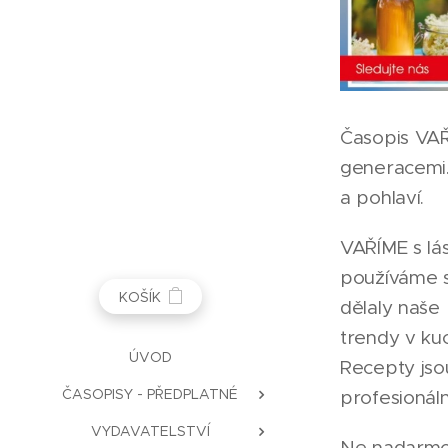
Časopis VAŘ
generacemi. 
a pohlaví.
VAŘÍME s lás
používáme s
KOŠÍK
dělaly naše
trendy v kuc
ÚVOD
Recepty jsou
ČASOPISY - PŘEDPLATNÉ
profesionáln
VYDAVATELSTVÍ
Ne nadarmo s