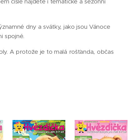
dém čísle najdete i tematické a sezónní
ýznamné dny a svátky, jako jsou Vánoce
i spojné.
koly. A protože je to malá rošťanda, občas