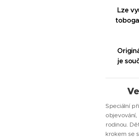
🔥
Lze vy
toboga
🔥 Origin
je souč
Ve
Speciální př
objevování,
rodinou. Dět
krokem se s