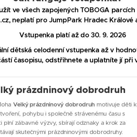
užít ve všech zapojených TOBOGA parcích
.cz, neplatí pro JumpPark Hradec Králové 
🔥 Vstupenka platí až do 30. 9. 2026
ální dětská celodenní vstupenka až v hodn
ástí časopisu, odstřihnete a uplatníte jí při
lký prázdninový dobrodruh
Velký prázdninový dobrodruh
íloha
motivuje děti k
 tvoření, pohybu i společně strávenému času s
i plní zábavné výzvy, sbírají odznaky a krok za
távají skutečnými prázdninovými dobrodruhy.