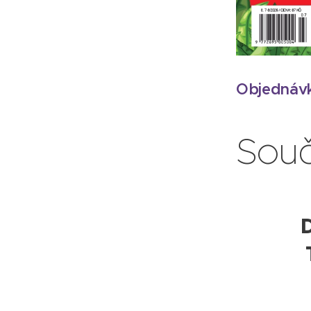
Objednávk
Souč
🎟️