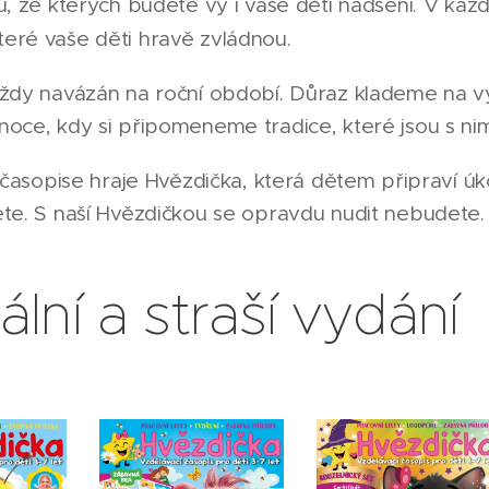
ů, ze kterých budete vy i vaše děti nadšení. V kaž
které vaše děti hravě zvládnou.
vždy navázán na roční období. Důraz klademe na v
noce, kdy si připomeneme tradice, které jsou s nim
v časopise hraje Hvězdička, která dětem připraví ú
ete. S naší Hvězdičkou se opravdu nudit nebudete.
ální a straší vydání