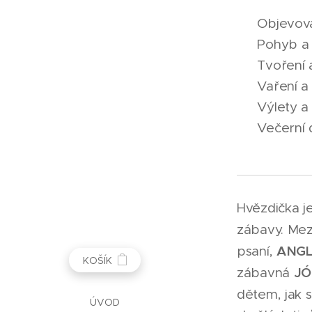
🏕️ Objevov
🚴 Pohyb a 
🎨 Tvoření a
🍎 Vaření 
🏰 Výlety a
🌙 Večerní 
Hvězdička je
zábavy. Mez
ANGL
psaní,
KOŠÍK
JÓ
zábavná
dětem, jak 
ÚVOD