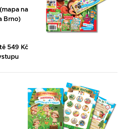
 (mapa na
a Brno)
otě 549
Kč
 vstupu