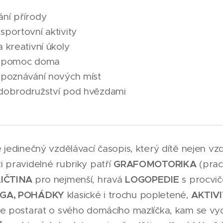
ání přírody
sportovní aktivity
 kreativní úkoly
a pomoc doma
 poznávání nových míst
dobrodružství pod hvězdami
 jedinečný vzdělávací časopis, který dítě nejen vzd
GRAFOMOTORIKA
i pravidelné rubriky patří
(prac
IČTINA
LOGOPEDIE
pro nejmenší, hravá
s procvič
GA, POHÁDKY
AKTIV
klasické i trochu popletené,
se postarat o svého domácího mazlíčka, kam se vy