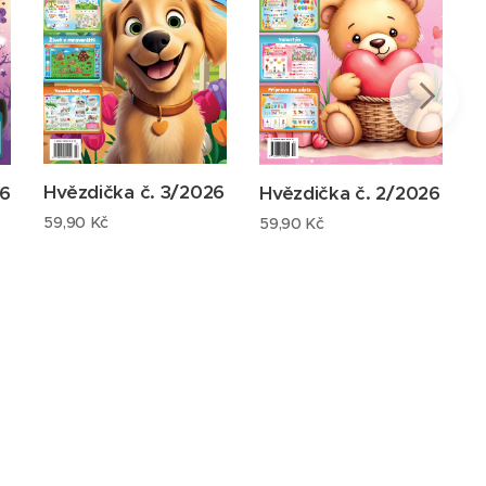
Hvězdička č. 3/2026
26
H
Hvězdička č. 2/2026
1
59,90
Kč
59,90
Kč
5