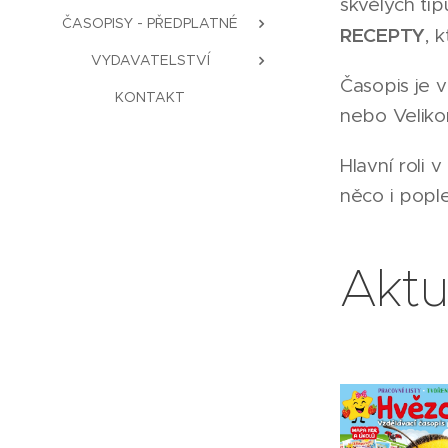
skvělých tip
ČASOPISY - PŘEDPLATNÉ
RECEPTY
, 
VYDAVATELSTVÍ
Časopis je 
KONTAKT
nebo Veliko
Hlavní roli 
něco i popl
Aktu