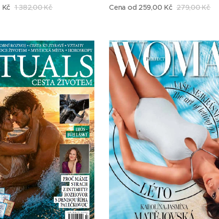
0
Kč
1 382,00
Kč
Cena od
259,00
Kč
279,00
Kč