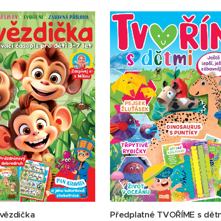
vězdička
Předplatné TVOŘÍME s dět