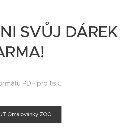
HNI SVŮJ DÁREK
ARMA!
ormátu PDF pro tisk.
T Omalovánky ZOO